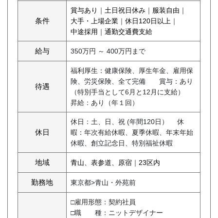
賞与あり
｜
土日祝日休み
｜
服装自由
｜
条件
大手・上場企業
｜
休日120日以上
｜
中途採用
｜
通勤交通費支給
給与
350万円 ～ 400万円まで
福利厚生：健康保険、厚生年金、雇用保
険、労災保険、全て完備 賞与：あり
待遇
（特別手当として6月と12月に支給）
昇給：あり（年１回）
休日：土、日、祝 (年間120日） 休
休日
暇：年次有給休暇、夏季休暇、年末年始
休暇、創立記念日、特別福祉休暇
地域
青山、表参道、原宿
｜
23区内
勤務地
東京都>青山・外苑前
□雇用形態：契約社員
□職 種：ニットデザイナー