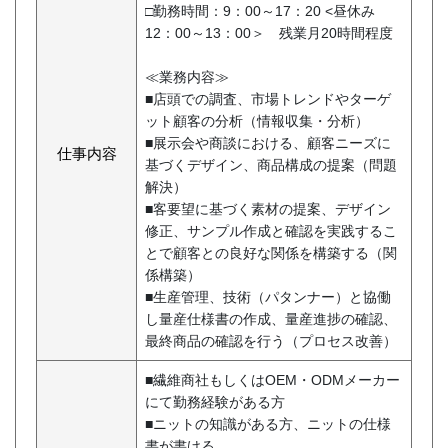
□勤務時間：9：00～17：20 <昼休み
12：00～13：00＞ 残業月20時間程度
≪業務内容≫
■店頭での調査、市場トレンドやターゲ
ット顧客の分析（情報収集・分析）
■展示会や商談における、顧客ニーズに
仕事内容
基づくデザイン、商品構成の提案（問題
解決）
■客要望に基づく素材の提案、デザイン
修正、サンプル作成と確認を実践するこ
とで顧客との良好な関係を構築する（関
係構築）
■生産管理、技術（パタンナー）と協働
し量産仕様書の作成、量産進捗の確認、
最終商品の確認を行う（プロセス改善）
■繊維商社もしくはOEM・ODMメーカー
にて勤務経験がある方
■ニットの知識がある方、ニットの仕様
書が書ける