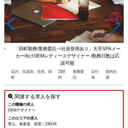
タン
「田町勤務/業務委託⇒社員登用あり」大手SPAメー
カー向けOEMレディースデザイナー /勤務日数は応
談可能
品川、五反田、目黒、田
23区
業務委
正社
契約社
町
内
託
員
員
関連する求人を探す
この職種の求人
OEMデザイナー
このエリアの求人
青山、表参道、原宿
｜
23区内