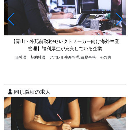
系
【青山・外苑前勤務/セレクトメーカー向け海外生産
【
管理】福利厚生が充実している企業
正社員
契約社員
アパレル生産管理/貿易事務
その他
同じ職種の求人