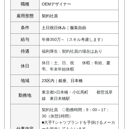
職種
OEMデザイナー
雇用形態
契約社員
条件
土日祝日休み
｜
服装自由
給与
年俸350万～（スキル考慮します）
待遇
福利厚生：契約社員の場合はあり
休日：土、日、祝 休暇：有給、慶
休日
弔、年末年始休暇
地域
23区内
｜
銀座、日本橋
東京都>日本橋・小伝馬町 都営浅草
勤務地
線 東日本橋駅
契約社員 ◇勤務時間：9：00～17：
30（休憩1時間）
■大手Tシャツブランドを手掛けるメーカ
仕事内容
ーを担当してもらいます